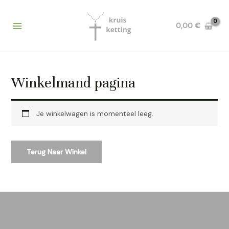
Ga
Main
naar
Menu
0,00
€
de
inhoud
Winkelmand pagina
Je winkelwagen is momenteel leeg.
Terug Naar Winkel