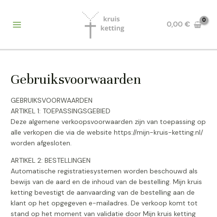
Ga
Main
naar
0,00
€
Menu
de
inhoud
Gebruiksvoorwaarden
GEBRUIKSVOORWAARDEN
ARTIKEL 1: TOEPASSINGSGEBIED
Deze algemene verkoopsvoorwaarden zijn van toepassing op
alle verkopen die via de website https://mijn-kruis-ketting.nl/
worden afgesloten.
ARTIKEL 2: BESTELLINGEN
Automatische registratiesystemen worden beschouwd als
bewijs van de aard en de inhoud van de bestelling. Mijn kruis
ketting bevestigt de aanvaarding van de bestelling aan de
klant op het opgegeven e-mailadres. De verkoop komt tot
stand op het moment van validatie door Mijn kruis ketting